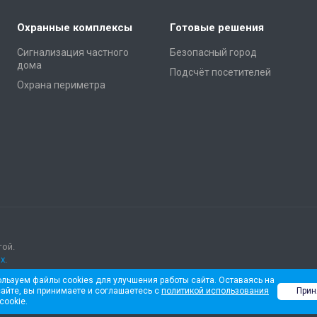
Охранные комплексы
Готовые решения
Сигнализация частного
Безопасный город
дома
Подсчёт посетителей
Охрана периметра
той.
х
.
льзуем файлы cookies для улучшения работы сайта. Оставаясь на
айте, вы принимаете и соглашаетесь с
политикой использования
Прин
cookie.