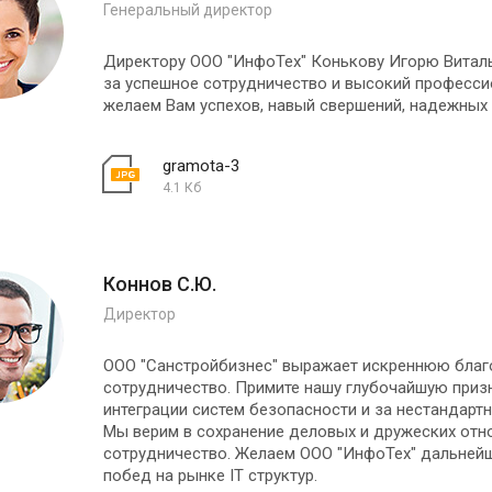
Генеральный директор
Директору ООО "ИнфоТех" Конькову Игорю Виталь
за успешное сотрудничество и высокий професси
желаем Вам успехов, навый свершений, надежных 
gramota-3
4.1 Кб
Коннов С.Ю.
Директор
ООО "Санстройбизнес" выражает искреннюю благ
сотрудничество. Примите нашу глубочайшую приз
интеграции систем безопасности и за нестандарт
Мы верим в сохранение деловых и дружеских отн
сотрудничество. Желаем ООО "ИнфоТех" дальнейш
побед на рынке IT структур.