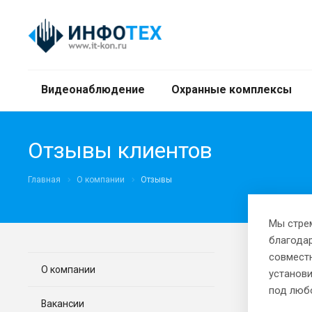
Видеонаблюдение
Охранные комплексы
Отзывы клиентов
Главная
О компании
Отзывы
Мы стре
благода
совместн
О компании
установ
под любо
Вакансии