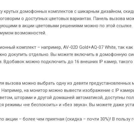
у крутых домофонных комплектов с шикарным дизайном, скидка
поговорим о доступных цветовых вариантах. Панель вызова мож
вующими в акции цветовыми решениями можно по этой ссылке. К
имумом возможностей.
ный комплект – например, AV-02D Gold+AQ-07 White, так как р
ожно докупить отдельно. Вы можете включить в домофонную си
. Вдобавок можно подключить до 16 внешних IP камер, такого
ля вызова можно выбрать одну из девяти предустановленных м
ки. Например, на монитор можно вывести изображение с IP камер
ветом, шторами и другой домашней автоматикой, доступны поль
я режимы «не беспокоить» и «без звука». Вы можете даже уст
 акции – более чем приятная (скидка – почти 30%)! В пользу г