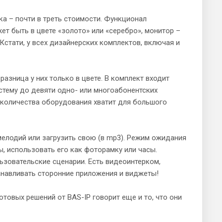
 – почти в треть стоимости. Функционал
ет быть в цвете «золото» или «серебро», монитор –
стати, у всех дизайнерских комплектов, включая и
азница у них только в цвете. В комплект входит
стему до девяти одно- или многоабонентских
 количества оборудования хватит для большого
елодий или загрузить свою (в mp3). Режим ожидания
ы, использовать его как фоторамку или часы.
зовательские сценарии. Есть видеоинтерком,
анавливать сторонние приложения и виджеты!
отовых решений от BAS-IP говорит еще и то, что они