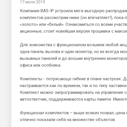
17 июля 2019
Компания BAS-IP устроила мега-выгодную распродаж
комплектов рассмотрим ниже (он впечатляет!), пока 
«золото» или «белый». Ознакомиться со всеми участ
акционные, стоит новейшая версия прошивки с макс
Для знакомства с функционалом возьмем любой акцион
одна панель вызова и один монитор, но их всегда м
вызывных панелей и до восьми внутренних мониторов
офиса или особняка.
Комплекты - потрясающе гибкие в плане настроек. Д
настраивается как по времени, так и по типу застав
Комплект можно запрограммировать на управление с
автоответчик, поддерживаются карты памяти. Имеютс
Функционал комплектов – выше всяких похвал, цена по
отлично показали себя на множестве объектов.