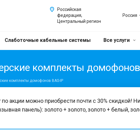
Российская
федерация,
Россия
Центральный регион
Слаботочные кабельные системы
Все услуги
ерские комплекты домофонов
ские комплекты домофонов BAS-IP
о акции можно приобрести почти с 30% скидкой! Ни
вная панель): золото + золото, золото + белый, зол