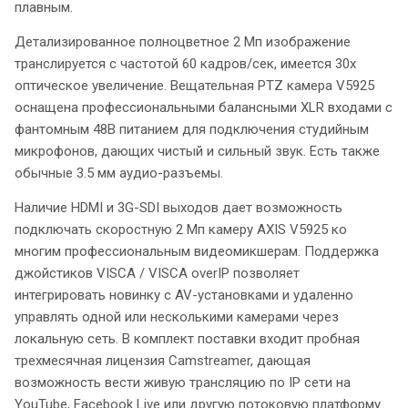
плавным.
Детализированное полноцветное 2 Мп изображение
транслируется с частотой 60 кадров/сек, имеется 30х
оптическое увеличение. Вещательная PTZ камера V5925
оснащена профессиональными балансными XLR входами с
фантомным 48В питанием для подключения студийным
микрофонов, дающих чистый и сильный звук. Есть также
обычные 3.5 мм аудио-разъемы.
Наличие HDMI и 3G-SDI выходов дает возможность
подключать скоростную 2 Мп камеру AXIS V5925 ко
многим профессиональным видеомикшерам. Поддержка
джойстиков VISCA / VISCA overIP позволяет
интегрировать новинку с AV-установками и удаленно
управлять одной или несколькими камерами через
локальную сеть. В комплект поставки входит пробная
трехмесячная лицензия Camstreamer, дающая
возможность вести живую трансляцию по IP сети на
YouTube, Facebook Live или другую потоковую платформу.