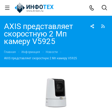
AXIS представляет
скоростную 2 Мп
камеру V5925
Главная
Информация
Новости
AXIS представляет скоростную 2 Мп камеру V5925