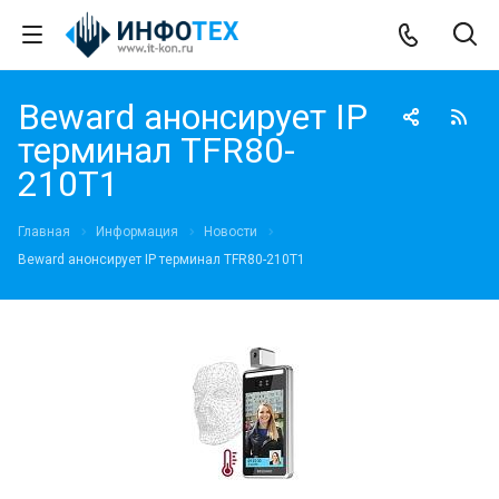
Beward анонсирует IP
терминал TFR80-
210T1
Главная
Информация
Новости
Beward анонсирует IP терминал TFR80-210T1