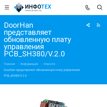
DoorHan
представляет
обновленную плату
управления
PCB_SH380/V.2.0
Главная
Информация
Новости
DoorHan представляет обновленную плату управления
PCB_SH380/V.2.0