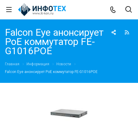
Falcon Eye анонсирует
PoE коммутатор FE-
G1016POE
Главная
Информация
Новости
Falcon Eye анонсирует PoE коммутатор FE-G1016POE