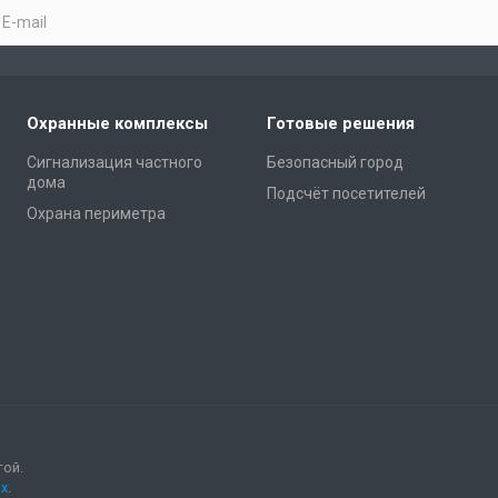
Охранные комплексы
Готовые решения
Сигнализация частного
Безопасный город
дома
Подсчёт посетителей
Охрана периметра
той.
х
.