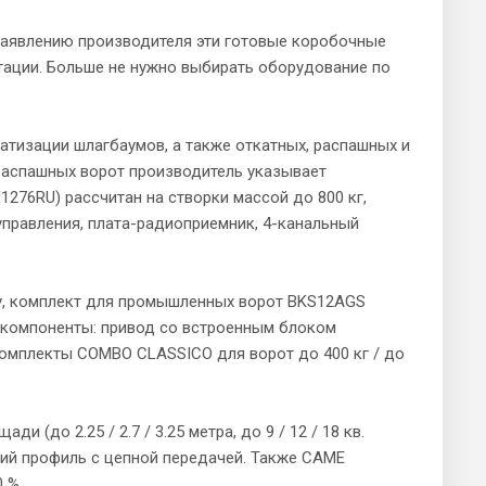
аявлению производителя эти готовые коробочные
тации. Больше не нужно выбирать оборудование по
тизации шлагбаумов, а также откатных, распашных и
распашных ворот производитель указывает
276RU) рассчитан на створки массой до 800 кг,
управления, плата-радиоприемник, 4-канальный
ру, комплект для промышленных ворот BKS12AGS
е компоненты: привод со встроенным блоком
комплекты COMBO CLASSICО для ворот до 400 кг / до
до 2.25 / 2.7 / 3.25 метра, до 9 / 12 / 18 кв.
щий профиль с цепной передачей. Также CAME
 %.