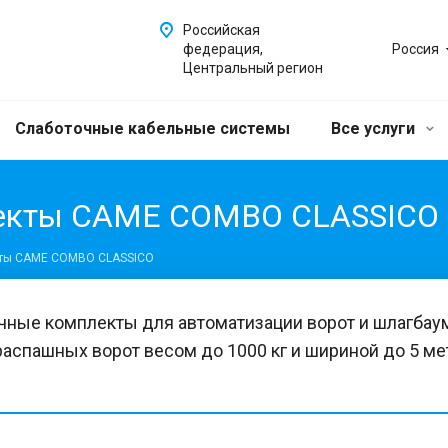
Российская
федерация,
Россия
Центральный регион
Слаботочные кабельные системы
Все услуги
лекты САМЕ COMBO CLASSICО
кты САМЕ COMBO CLASSICО
очные комплекты для автоматизации ворот и шлагб
аспашных ворот весом до 1000 кг и шириной до 5 мет