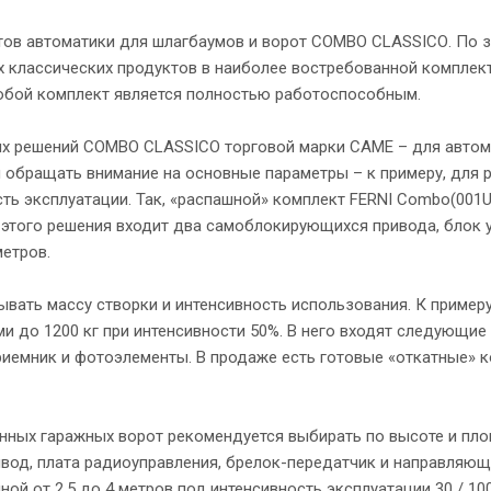
ов автоматики для шлагбаумов и ворот COMBO CLASSICО. По з
 классических продуктов в наиболее востребованной комплек
любой комплект является полностью работоспособным.
х решений COMBO CLASSICО торговой марки САМЕ – для автома
 обращать внимание на основные параметры – к примеру, для 
ь эксплуатации. Так, «распашной» комплект FERNI Combo(001U1
в этого решения входит два самоблокирующихся привода, блок 
етров.
ывать массу створки и интенсивность использования. К приме
и до 1200 кг при интенсивности 50%. В него входят следующи
риемник и фотоэлементы. В продаже есть готовые «откатные» 
 гаражных ворот рекомендуется выбирать по высоте и площади (
ивод, плата радиоуправления, брелок-передатчик и направляю
й от 2.5 до 4 метров под интенсивность эксплуатации 30 / 100