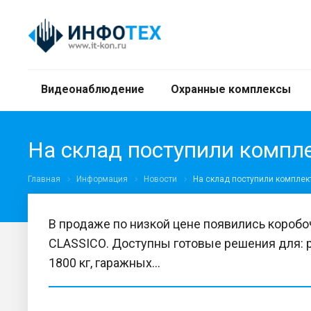
Видеонаблюдение
Охранные комплексы
На склад поступили комп
Главная
Информация
Новости
На склад поступили компле
В продаже по низкой цене появились короб
CLASSICО. Доступны готовые решения для: р
1800 кг, гаражных...