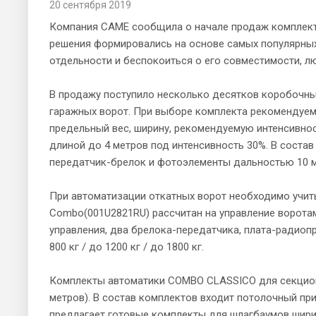
20 сентября 2019
Компания САМЕ сообщила о начале продаж комплект
решения формировались на основе самых популярных
отдельности и беспокоиться о его совместимости, 
В продажу поступило несколько десятков коробочны
гаражных ворот. При выборе комплекта рекомендуем
предельный вес, ширину, рекомендуемую интенсивност
длиной до 4 метров под интенсивность 30%. В соста
передатчик-брелок и фотоэлементы дальностью 10 м
При автоматизации откатных ворот необходимо учит
Combo(001U2821RU) рассчитан на управление воротам
управления, два брелока-передатчика, плата-радиоп
800 кг / до 1200 кг / до 1800 кг.
Комплекты автоматики COMBO CLASSICО для секционных
метров). В состав комплектов входит потолочный пр
предлагает готовые комплекты для шлагбаумов ширино