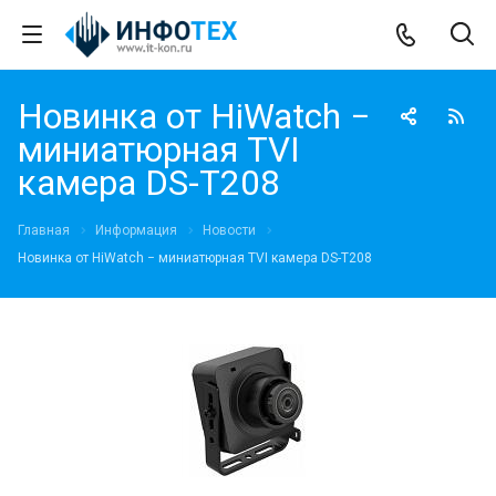
Новинка от HiWatch −
миниатюрная TVI
камера DS-T208
Главная
Информация
Новости
Новинка от HiWatch − миниатюрная TVI камера DS-T208