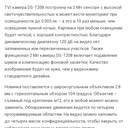
TVI камера DS-T208 построена на 2 Мп сенсоре с высокой
светочувствительностью и может вести мониторинг при
освещенности до 0.005 лк − а это в 10 раз меньше, чем
освещение лунной ночью. Картинка при любом освещении
будет четкой, с хорошей контрастностью. Благодаря
динамическому диапазону 120 дБ на видео нет
затемненных или пересвеченных участков. Также
функционал 2 Мп камеры DS-T208 включает подавление
шумов и компенсацию фоновой засветки. Качество
изображения будет не хуже, чем у видеокамер
стандартного дизайна.
Новинка поставляется с широкоугольным объективом 2.8
мм с горизонтальным обзором 104 градуса. Объектив −
съемный под крепление м12, его в любой момент можно
заменить. Обнаружение движения ведется по четырем
программируемым областям. На видео можно наложить
до четырех масок конфиденциальности, чтобы закрыть от
наблюдения окна жилых домов и/или другие