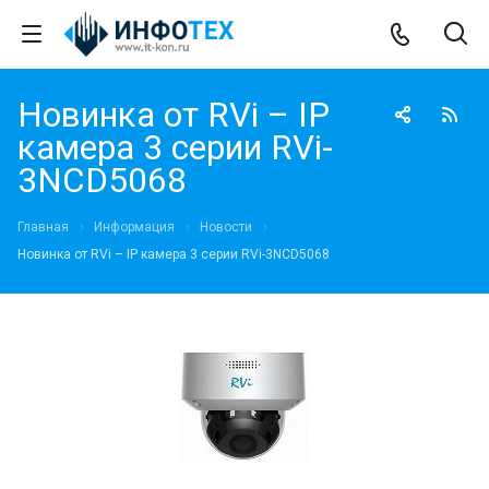
Новинка от RVi – IP
камера 3 серии RVi-
3NCD5068
Главная
Информация
Новости
Новинка от RVi – IP камера 3 серии RVi-3NCD5068