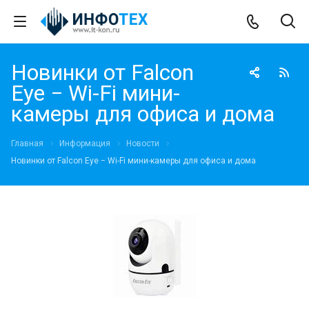
Новинки от Falcon
Eye − Wi-Fi мини-
камеры для офиса и дома
Главная
Информация
Новости
Новинки от Falcon Eye − Wi-Fi мини-камеры для офиса и дома