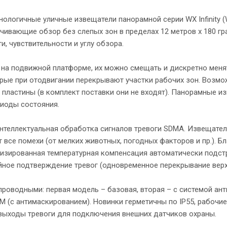
ологичные уличные извещатели панорамной серии WX Infinity (
ивающие обзор без слепых зон в пределах 12 метров х 180 гра
, чувствительности и углу обзора.
 на подвижной платформе, их можно смещать и дискретно менять
рые при отодвигании перекрывают участки рабочих зон. Возмо
пластины (в комплект поставки они не входят). Панорамные из
диоды состояния.
нтеллектуальная обработка сигналов тревоги SDMA. Извещател
т все помехи (от мелких животных, погодных факторов и пр.).
мизированная температурная компенсация автоматически подст
йное подтверждение тревог (одновременное перекрывание верх
оводными: первая модель – базовая, вторая – с системой ант
(с антимаскированием). Новинки герметичны по IP55, рабочие 
выходы тревоги для подключения внешних датчиков охраны.