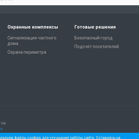
Охранные комплексы
Готовые решения
Сигнализация частного
Безопасный город
дома
Подсчёт посетителей
Охрана периметра
той.
х
.
льзуем файлы cookies для улучшения работы сайта. Оставаясь на