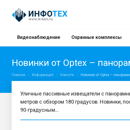
Видеонаблюдение
Охранные комплексы
Новинки от Optex – панора
Главная
Информация
Новости
Новинки от Optex – панорамн
Уличные пассивные извещатели с панорамны
метров с обзором 180 градусов. Новинки, п
90-градусным...