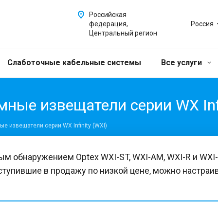
Российская
федерация,
Россия
Центральный регион
Слаботочные кабельные системы
Все услуги
мные извещатели серии WX Infi
ые извещатели серии WX Infinity (WXI)
м обнаружением Optex WXI-ST, WXI-AM, WXI-R и WXI
оступившие в продажу по низкой цене, можно настра