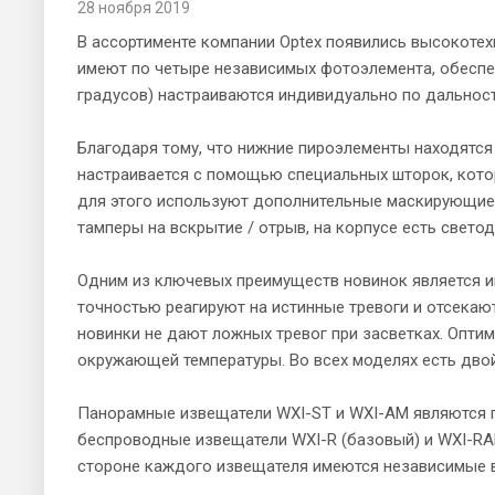
28 ноября 2019
В ассортименте компании Optex появились высокотехн
имеют по четыре независимых фотоэлемента, обеспеч
градусов) настраиваются индивидуально по дальности
Благодаря тому, что нижние пироэлементы находятся
настраивается с помощью специальных шторок, кото
для этого используют дополнительные маскирующие 
тамперы на вскрытие / отрыв, на корпусе есть свето
Одним из ключевых преимуществ новинок является и
точностью реагируют на истинные тревоги и отсекаю
новинки не дают ложных тревог при засветках. Опти
окружающей температуры. Во всех моделях есть дво
Панорамные извещатели WXI-ST и WXI-AM являются пр
беспроводные извещатели WXI-R (базовый) и WXI-RAM 
стороне каждого извещателя имеются независимые 