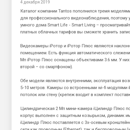
4 декабря 2019
Каталог компании Tantos пополнился тремя моделями
для профессионального видеонаблюдения, поэтому у 
умного дома Smart Life - Smart Living – просматрив
платных облачных тарифов вы сможете хранить запис
Видеокамеры iРотор и iРотор Плюс являются наклонно
помещением. Есть функция автоматического слежени
Мп iРотор Плюс оснащены объективами 3.6 мм. У них
второй – со смартфоном).
Обе модели являются внутренними, эксплуатация воз
5-10 метров. Камеры со встроенными wi-fi модулями 
потолок или стену (крепеж входит в комплект поставк
Цилиндрическая 2 Мп мини-камера iЦилиндр Плюс по 
корпус выполнен с защитным козырьком, динамик им
iЦилиндр Плюс поставляется с 3х-осевым кронштейн
сети как проводным (Ethernet), так и беспроводным (w