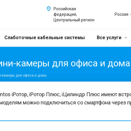
Российская
федерация,
Россия
Центральный регион
Слаботочные кабельные системы
Все услуги
 мини-камеры для офиса и дома
ини-камеры для офиса и дома
os iРотор, iРотор Плюс, iЦилиндр Плюс имеют вст
м моделям можно подключиться со смартфона через пр