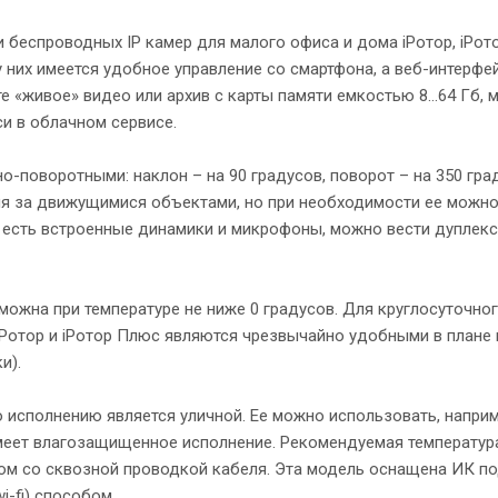
 беспроводных IP камер для малого офиса и дома iРотор, iРо
них имеется удобное управление со смартфона, а веб-интерфе
айте «живое» видео или архив с карты памяти емкостью 8…64 Гб,
и в облачном сервисе.
-поворотными: наклон – на 90 градусов, поворот – на 350 град
я за движущимися объектами, но при необходимости ее можно 
 есть встроенные динамики и микрофоны, можно вести дуплекс
можна при температуре не ниже 0 градусов. Для круглосуточн
iРотор и iРотор Плюс являются чрезвычайно удобными в плане 
и).
исполнению является уличной. Ее можно использовать, наприм
еет влагозащищенное исполнение. Рекомендуемая температура 
ом со сквозной проводкой кабеля. Эта модель оснащена ИК по
i-fi) способом.