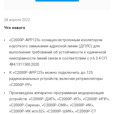
28 апреля 2022
Что нового
«С2000Р-АРР125» оснащен встроенным изолятором
короткого замыкания адресной линии (ДПЛС) для
выполнения требований об устойчивости к единичной
неисправности линий связи в соответствии с п.6.3.4 СП
484.1311500.2020
К «С2000Р-АРР125» можно подключить до 125
радиоканальных устройств, включая ретрансляторы
«С2000Р-РР»
Произведена аппаратно-программная модернизация
устройств: «С2000Р-ДИП», «С2000Р-ИП», «С2000Р-ИПР»,
«С2000Р-Сирена», «С2000Р-СМК», «С2000Р-ИК»,
«С2000Р-ИК исп.02», «С2000Р-ШИК», «С2000Р-СТ