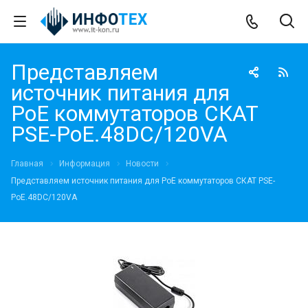
Представляем
источник питания для
PoE коммутаторов СКАТ
PSE-PoE.48DC/120VA
Главная
Информация
Новости
Представляем источник питания для PoE коммутаторов СКАТ PSE-
PoE.48DC/120VA