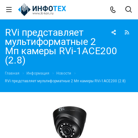
RVi представляет
мультиформатные 2
Мп камеры RVi-1ACE200
(2.8)
Главная
Информация
Новости
RVi представляет мультиформатные 2 Мп камеры RVi-1ACE200 (2.8)