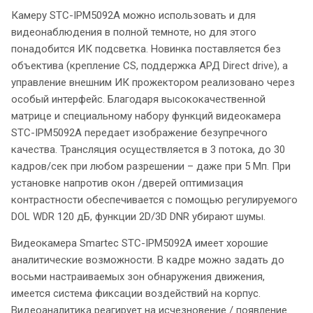
Камеру STC-IPM5092A можно использовать и для
видеонаблюдения в полной темноте, но для этого
понадобится ИК подсветка. Новинка поставляется без
объектива (крепление CS, поддержка АРД Direct drive), а
управление внешним ИК прожектором реализовано через
особый интерфейс. Благодаря высококачественной
матрице и специальному набору функций видеокамера
STC-IPM5092A передает изображение безупречного
качества. Трансляция осуществляется в 3 потока, до 30
кадров/сек при любом разрешении – даже при 5 Мп. При
установке напротив окон /дверей оптимизация
контрастности обеспечивается с помощью регулируемого
DOL WDR 120 дБ, функции 2D/3D DNR убирают шумы.
Видеокамера Smartec STC-IPM5092A имеет хорошие
аналитические возможности. В кадре можно задать до
восьми настраиваемых зон обнаружения движения,
имеется система фиксации воздействий на корпус.
Видеоаналитика реагирует на исчезновение / появление