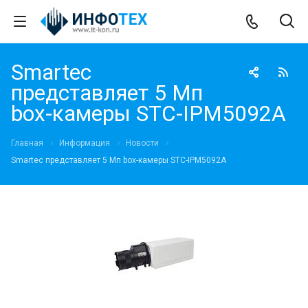
Smartec
представляет 5 Мп
box-камеры STC-IPM5092A
Главная
Информация
Новости
Smartec представляет 5 Мп box-камеры STC-IPM5092A