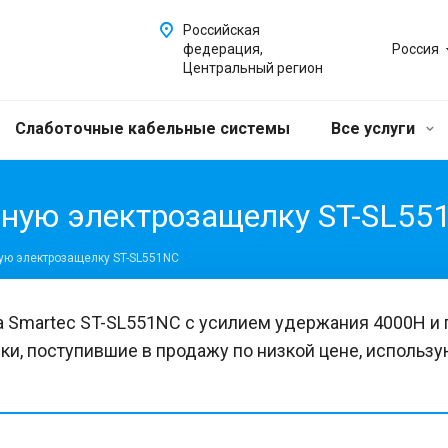
Российская
федерация,
Россия
Центральный регион
Слаботочные кабельные системы
Все услуги
рную электрозащелку ST-SL55
ую электрозащелку ST-SL551NC
 Smartec ST-SL551NC с усилием удержания 4000H и 
ки, поступившие в продажу по низкой цене, использ