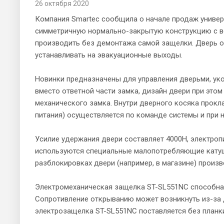
26 октября 2020
Компания Smartec сообщила о начале продаж универ
симметричную нормально-закрытую конструкцию с во
производить без демонтажа самой защелки. Дверь от
устанавливать на эвакуационные выходы.
Новинки предназначены для управления дверьми, ук
вместо ответной части замка, дизайн двери при это
механического замка. Внутри дверного косяка прокл
питания) осуществляется по команде системы и при 
Усилие удержания двери составляет 4000H, электроп
используются специальные малопотребляющие катушк
разблокировках двери (например, в магазине) произ
Электромеханическая защелка ST-SL551NC способна о
Сопротивление открыванию может возникнуть из-за д
электрозащелка ST-SL551NC поставляется без планк