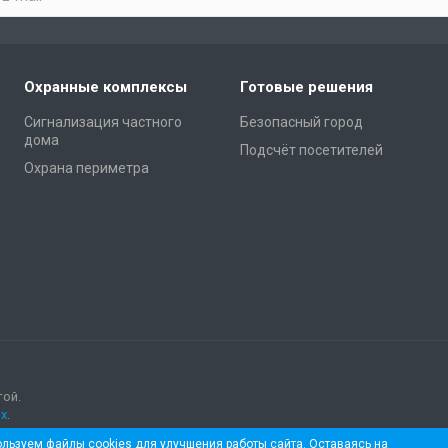
Охранные комплексы
Готовые решения
Сигнализация частного
Безопасный город
дома
Подсчёт посетителей
Охрана периметра
той.
х
.
льзуем файлы cookies для улучшения работы сайта. Оставаясь на