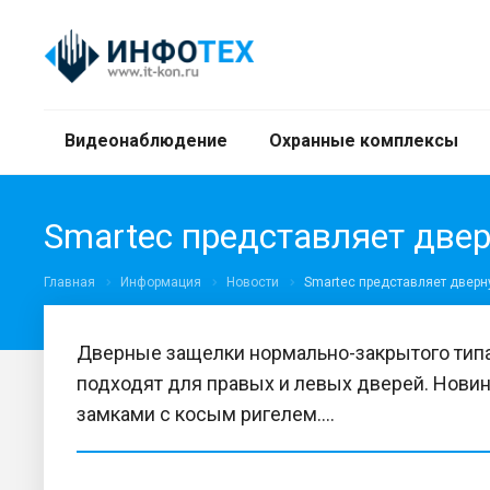
Видеонаблюдение
Охранные комплексы
Smartec представляет две
Главная
Информация
Новости
Smartec представляет дверн
Дверные защелки нормально-закрытого типа
подходят для правых и левых дверей. Новин
замками с косым ригелем....