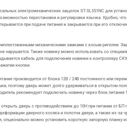
сальных электромеханических защелок ST-SL551NC для установ
зможностью перестановки и регулировки язычка. Удобно, что
крывается при подаче питания и закрывается при его отключе
омплектованными механическими замками с косым ригелем. Защ
м не нарушается. Также новинку можно использовать со специал
адывается кабель для подключения новинки к контроллеру СКУД
нажатии кнопки.
итание производится от блока 12В / 24В постоянного или пере
и, поэтому дверь может долго удерживаться в открытом поло
водитель рекомендует подключать новинку через блок питания 
ткрыть дверь с противодействием до 10H при питании от БП по
еформации дверного косяка и полотна двери, а также из-за ч
и, опционально можно установить короткую запорную планку и