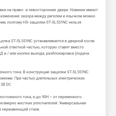
ки на право- и левосторонние двери. Новинки имеют
 изменение зазора между ригелем и язычком можно
нии, поэтому НЗ-защелки ST-SL551NC нельзя
елка ST-SL551NC устанавливается в дверной косяк
ьной ответной частью, которую ставят вместо
 и / или кнопке выхода, разблокировка (подача
менного тока. В конструкции защелки ST-SL551NC
жении. При частых длительных электрических
12В DC.
стоянного тока, и до 90H – от переменного.
резмерно жестких уплотнителей. Универсальная
з нержавеющей стали.