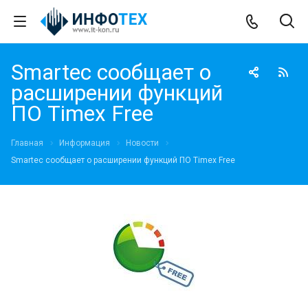
Smartec сообщает о
расширении функций
ПО Timex Free
Главная
Информация
Новости
Smartec сообщает о расширении функций ПО Timex Free