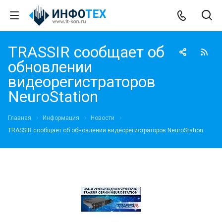
TRASSIR сообщает об
обновлении
видеорегистраторов
NeuroStation
Главная
Информация
Новости
TRASSIR сообщает об обновлении видеорегистраторов NeuroStation