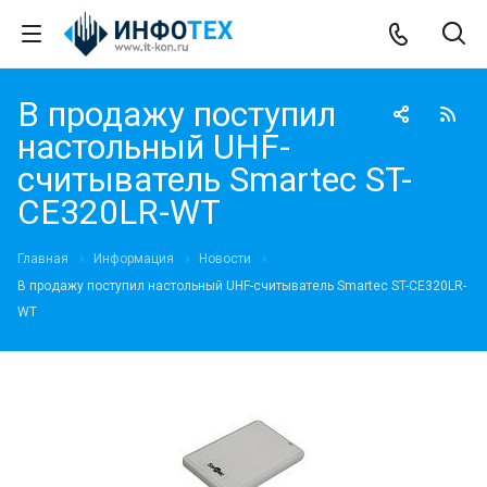
В продажу поступил
настольный UHF-
считыватель Smartec ST-
CE320LR-WT
Главная
Информация
Новости
В продажу поступил настольный UHF-считыватель Smartec ST-CE320LR-
WT