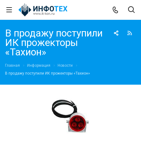
В продажу поступили
ИК прожекторы
«Тахион»
Главная
Информация
Новости
В продажу поступили ИК прожекторы «Тахион»