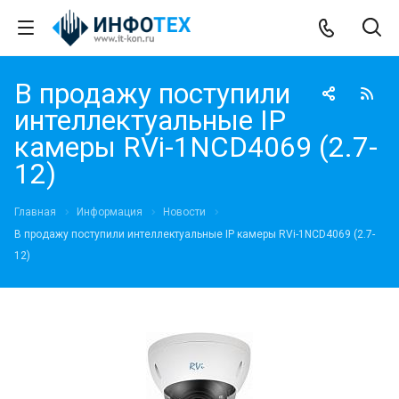
В продажу поступили
интеллектуальные IP
камеры RVi-1NCD4069 (2.7-
12)
Главная
Информация
Новости
В продажу поступили интеллектуальные IP камеры RVi-1NCD4069 (2.7-
12)