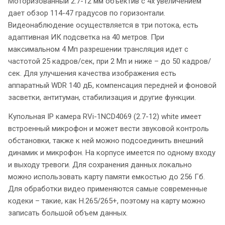
Моторизованный 2.7-12 мм объектив с 4х увеличением
дает обзор 114-47 градусов по горизонтали.
Видеонаблюдение осуществляется в три потока, есть
адаптивная ИК подсветка на 40 метров. При
максимальном 4 Мп разрешении трансляция идет с
частотой 25 кадров/сек, при 2 Мп и ниже – до 50 кадров/
сек. Для улучшения качества изображения есть
аппаратный WDR 140 дБ, компенсация передней и фоновой
засветки, антитуман, стабилизация и другие функции.
Купольная IP камера RVi-1NCD4069 (2.7-12) white имеет
встроенный микрофон и может вести звуковой контроль
обстановки, также к ней можно подсоединить внешний
динамик и микрофон. На корпусе имеется по одному входу
и выходу тревоги. Для сохранения данных локально
можно использовать карту памяти емкостью до 256 Гб.
Для обработки видео применяются самые современные
кодеки – такие, как H.265/265+, поэтому на карту можно
записать большой объем данных.