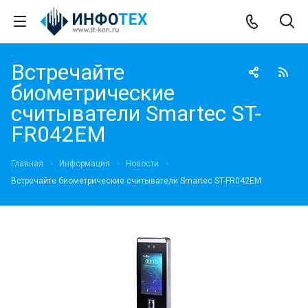
Встречайте
биометрические
считыватели Smartec ST-
FR042EM
Главная
Информация
Новости
Встречайте биометрические считыватели Smartec ST-FR042EM